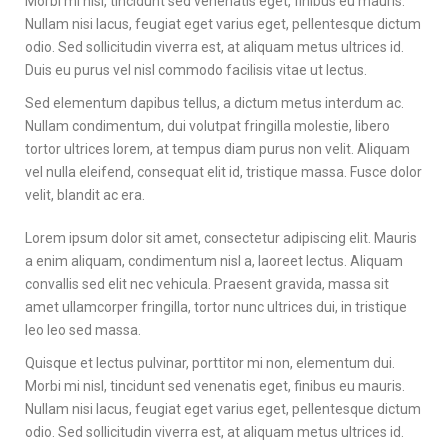
Morbi mi nisl, tincidunt sed venenatis eget, finibus eu mauris.
Nullam nisi lacus, feugiat eget varius eget, pellentesque dictum
odio. Sed sollicitudin viverra est, at aliquam metus ultrices id.
Duis eu purus vel nisl commodo facilisis vitae ut lectus.
Sed elementum dapibus tellus, a dictum metus interdum ac.
Nullam condimentum, dui volutpat fringilla molestie, libero
tortor ultrices lorem, at tempus diam purus non velit. Aliquam
vel nulla eleifend, consequat elit id, tristique massa. Fusce dolor
velit, blandit ac era.
Lorem ipsum dolor sit amet, consectetur adipiscing elit. Mauris
a enim aliquam, condimentum nisl a, laoreet lectus. Aliquam
convallis sed elit nec vehicula. Praesent gravida, massa sit
amet ullamcorper fringilla, tortor nunc ultrices dui, in tristique
leo leo sed massa.
Quisque et lectus pulvinar, porttitor mi non, elementum dui.
Morbi mi nisl, tincidunt sed venenatis eget, finibus eu mauris.
Nullam nisi lacus, feugiat eget varius eget, pellentesque dictum
odio. Sed sollicitudin viverra est, at aliquam metus ultrices id.