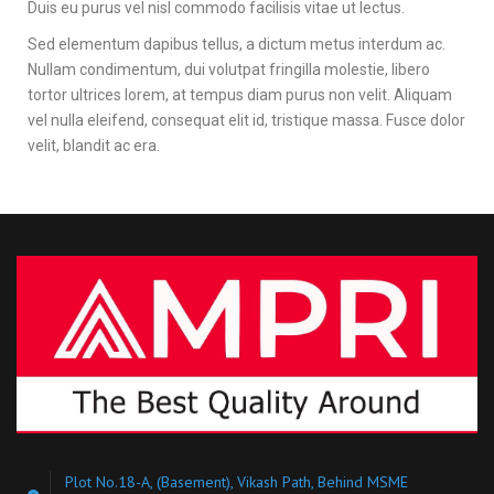
Duis eu purus vel nisl commodo facilisis vitae ut lectus.
Sed elementum dapibus tellus, a dictum metus interdum ac.
Nullam condimentum, dui volutpat fringilla molestie, libero
tortor ultrices lorem, at tempus diam purus non velit. Aliquam
vel nulla eleifend, consequat elit id, tristique massa. Fusce dolor
velit, blandit ac era.
Plot No.18-A, (Basement), Vikash Path, Behind MSME